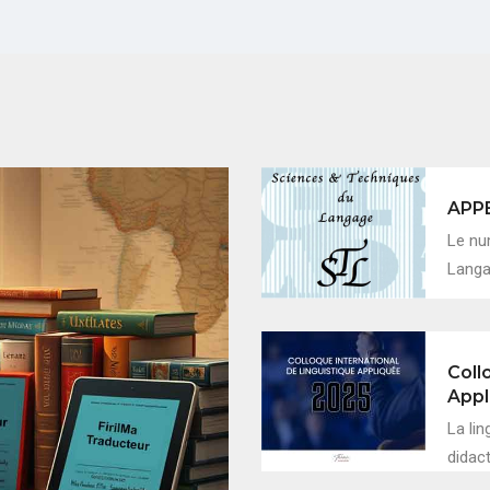
APP
Le nu
Langag
Coll
Appl
La lin
didac