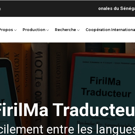
n
Propos
Production
Recherche
Coopération Internationa
FirilMa Traducteu
cilement entre les langue