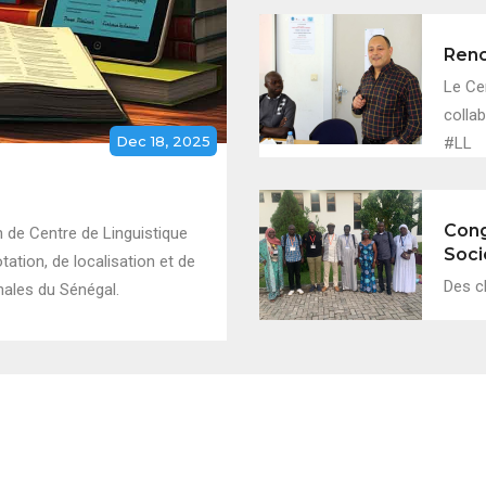
Renc
Le Ce
collab
Dec 18, 2025
#LL
Cong
 de Centre de Linguistique
Soci
ation, de localisation et de
Des c
nales du Sénégal.