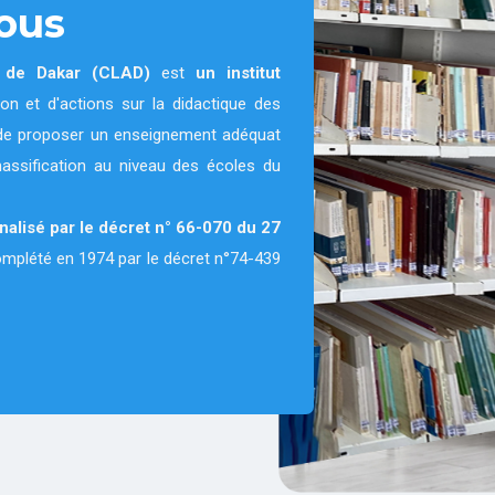
ous
e de Dakar (CLAD)
est
un institut
on et d'actions sur la didactique des
on de proposer un enseignement adéquat
massification au niveau des écoles du
nnalisé par le décret n° 66-070 du 27
complété en 1974 par le décret n°74-439