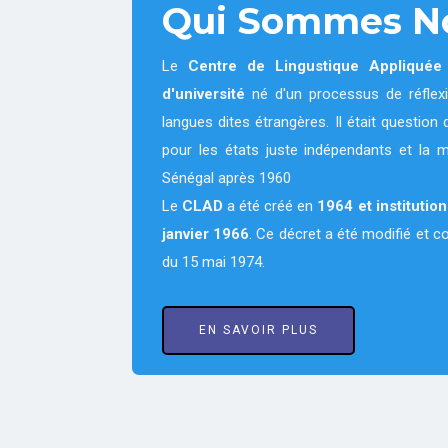
Qui Sommes N
Le
Centre de Lingustique Appliqué
d'université
né d'un processus de réflexi
langues dites étrangères. Il était questi
pour les états juste indépendants et la 
Sénégal après 1960
Le
CLAD
a été créé en
1964
et institutio
janvier 1966
. Ce décret a été modifié et 
du 15 mai 1974.
EN SAVOIR PLUS