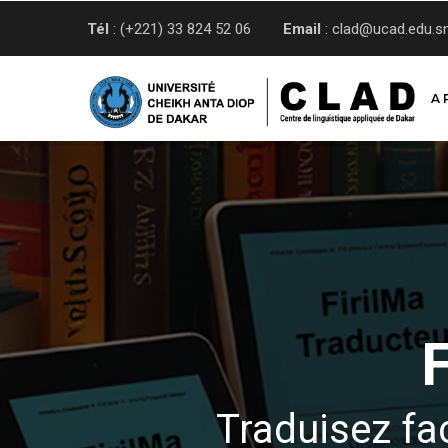
Aller
Tél
: (+221) 33 824 52 06
Email
: clad@ucad.edu.s
au
contenu
principal
A 
Traduisez fa