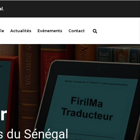
Bienvenue sur firil
le
Actualités
Evénements
Contact
r
s du Sénégal