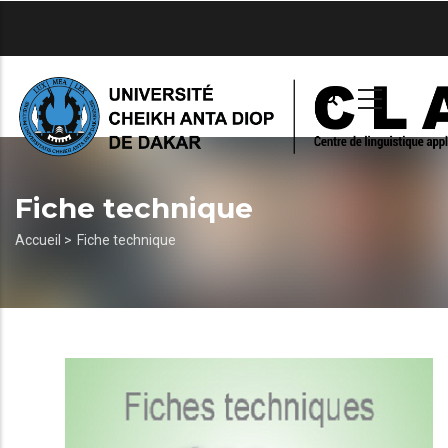
Aller
au
contenu
principal
Fiche technique
Fil
Accueil >
Fiche technique
d'Ariane