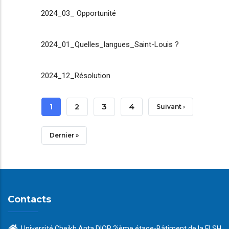
2024_03_ Opportunité
2024_01_Quelles_langues_Saint-Louis ?
2024_12_Résolution
Pagination
Page
1
Page
2
Page
3
Page
4
Page
Suivant ›
Courante
Suivante
Dernière
Dernier »
Page
Contacts
Université Cheikh Anta DIOP 2ième étage-Bâtiment de la FLSH