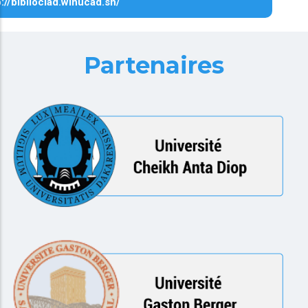
p://biblioclad.winucad.sn/
Partenaires