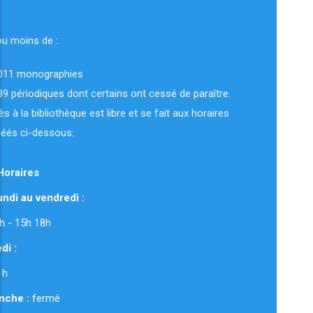
ou moins de :
011 monographies
89 périodiques dont certains ont cessé de paraître.
ès à la bibliothèque est libre et se fait aux horaires
uéés ci-dessous:
Horaires
ndi au vendredi :
 12h - 15h 18h
di :
 h
nche :
fermé