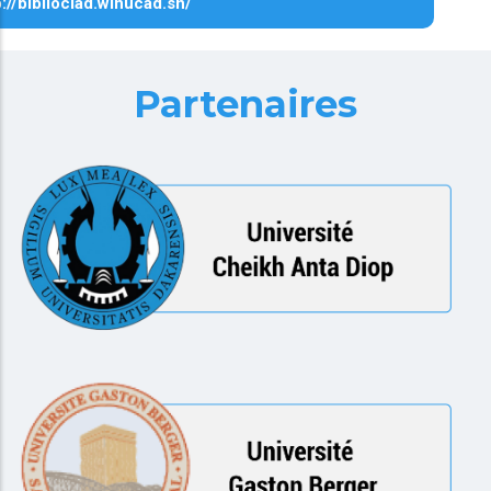
p://biblioclad.winucad.sn/
Partenaires