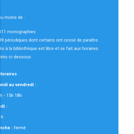
ou moins de :
011 monographies
89 périodiques dont certains ont cessé de paraître.
ès à la bibliothèque est libre et se fait aux horaires
uéés ci-dessous:
Horaires
ndi au vendredi :
 12h - 15h 18h
di :
 h
nche :
fermé