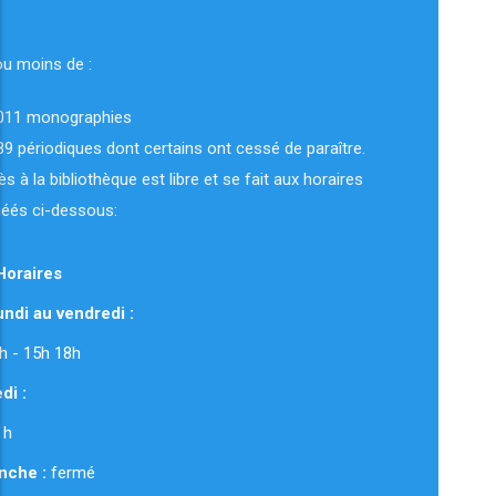
ou moins de :
011 monographies
89 périodiques dont certains ont cessé de paraître.
ès à la bibliothèque est libre et se fait aux horaires
uéés ci-dessous:
Horaires
ndi au vendredi :
 12h - 15h 18h
di :
 h
nche :
fermé