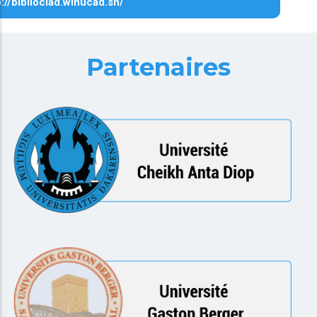
p://biblioclad.winucad.sn/
Partenaires