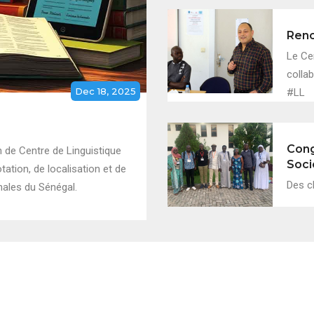
Renc
Le Ce
collab
Dec 18, 2025
#LL
Cong
 de Centre de Linguistique
Soci
ation, de localisation et de
Des c
nales du Sénégal.