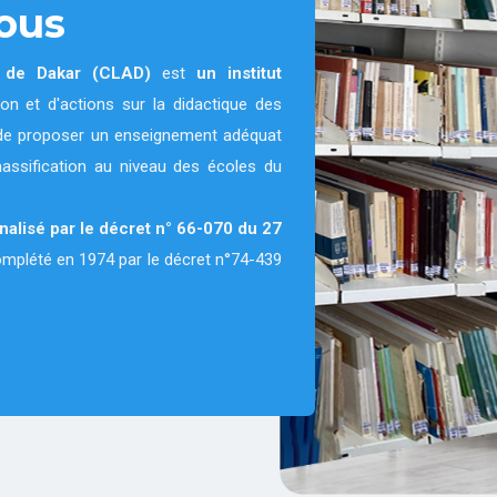
ous
e de Dakar (CLAD)
est
un institut
on et d'actions sur la didactique des
on de proposer un enseignement adéquat
massification au niveau des écoles du
nnalisé par le décret n° 66-070 du 27
complété en 1974 par le décret n°74-439