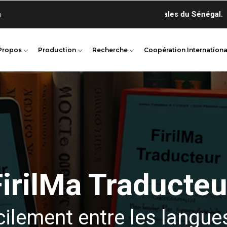
n
Propos
Production
Recherche
Coopération Internationa
FirilMa Traducteu
cilement entre les langue