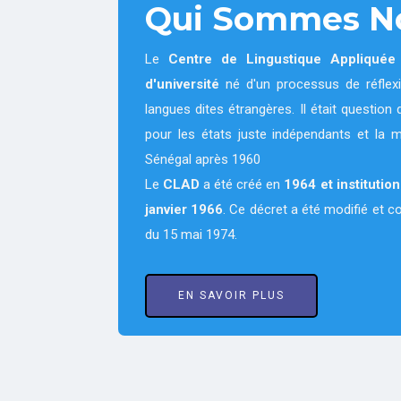
Qui Sommes N
Le
Centre de Lingustique Appliqué
d'université
né d'un processus de réflexi
langues dites étrangères. Il était questi
pour les états juste indépendants et la 
Sénégal après 1960
Le
CLAD
a été créé en
1964
et institutio
janvier 1966
. Ce décret a été modifié et 
du 15 mai 1974.
EN SAVOIR PLUS