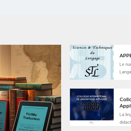
APP
Le nu
Langag
Coll
Appl
La lin
didac