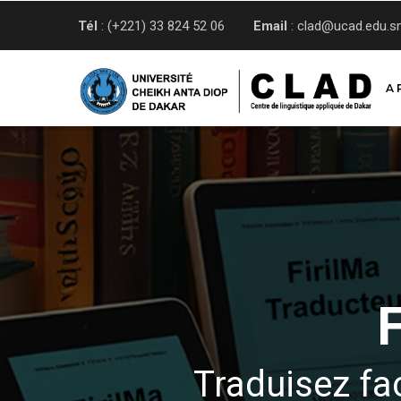
Aller
Tél
: (+221) 33 824 52 06
Email
: clad@ucad.edu.s
au
contenu
principal
A 
Traduisez fa