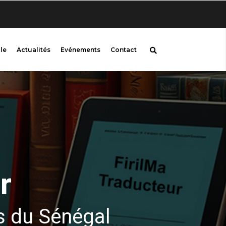
Bienvenue sur firilMa,
le
Actualités
Evénements
Contact
r
s du Sénégal