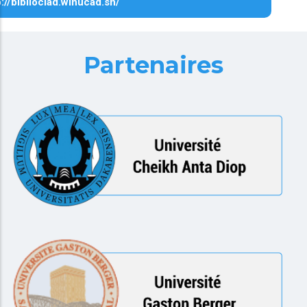
p://biblioclad.winucad.sn/
Partenaires