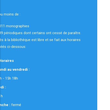
ou moins de :
011 monographies
89 périodiques dont certains ont cessé de paraître.
ès à la bibliothèque est libre et se fait aux horaires
uéés ci-dessous:
Horaires
ndi au vendredi :
 12h - 15h 18h
di :
 h
nche :
fermé