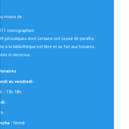
ou moins de :
011 monographies
89 périodiques dont certains ont cessé de paraître.
ès à la bibliothèque est libre et se fait aux horaires
uéés ci-dessous:
Horaires
ndi au vendredi :
 12h - 15h 18h
di :
 h
nche :
fermé