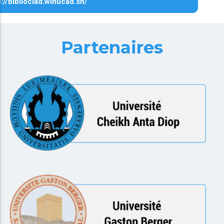
p://biblioclad.winucad.sn/
Partenaires