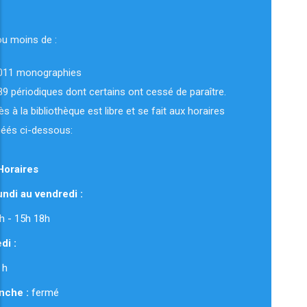
ou moins de :
011 monographies
89 périodiques dont certains ont cessé de paraître.
ès à la bibliothèque est libre et se fait aux horaires
uéés ci-dessous:
Horaires
ndi au vendredi :
 12h - 15h 18h
di :
 h
nche :
fermé