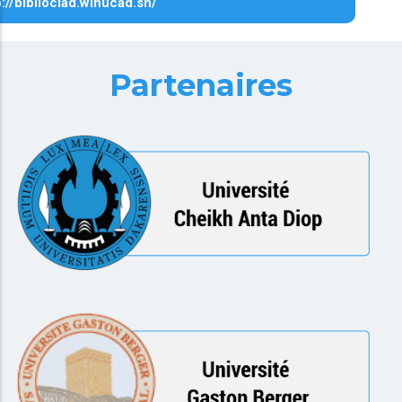
p://biblioclad.winucad.sn/
Partenaires