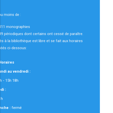
ou moins de :
011 monographies
89 périodiques dont certains ont cessé de paraître.
ès à la bibliothèque est libre et se fait aux horaires
uéés ci-dessous:
Horaires
ndi au vendredi :
 12h - 15h 18h
di :
 h
nche :
fermé