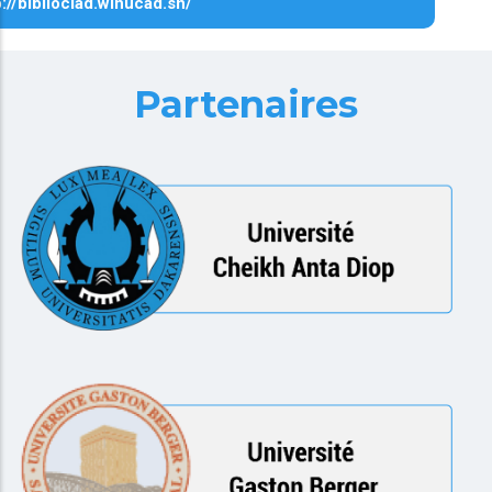
p://biblioclad.winucad.sn/
Partenaires