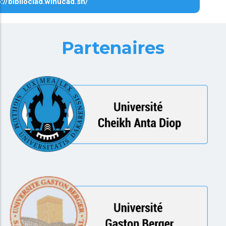
p://biblioclad.winucad.sn/
Partenaires