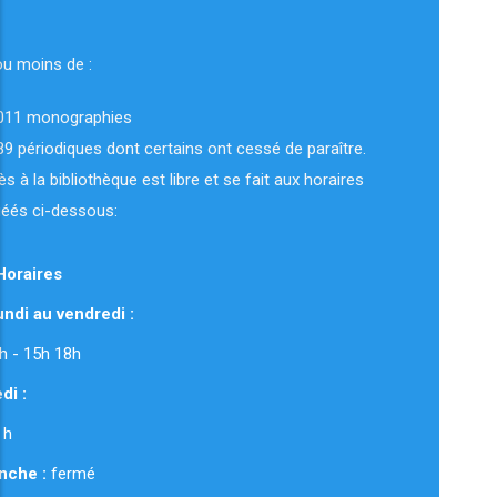
ou moins de :
011 monographies
89 périodiques dont certains ont cessé de paraître.
ès à la bibliothèque est libre et se fait aux horaires
uéés ci-dessous:
Horaires
ndi au vendredi :
 12h - 15h 18h
di :
 h
nche :
fermé