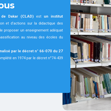
ous
e de Dakar (CLAD)
est
un institut
on et d'actions sur la didactique des
on de proposer un enseignement adéquat
massification au niveau des écoles du
nnalisé par le décret n° 66-070 du 27
complété en 1974 par le décret n°74-439