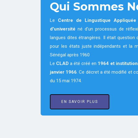
Qui Sommes N
Le
Centre de Lingustique Appliqué
d'université
né d'un processus de réflexi
langues dites étrangères. Il était questi
pour les états juste indépendants et la 
Sénégal après 1960
Le
CLAD
a été créé en
1964
et institutio
janvier 1966
. Ce décret a été modifié et 
du 15 mai 1974.
EN SAVOIR PLUS