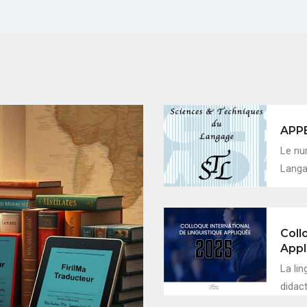
APP
Le nu
Langag
Coll
Appl
La lin
didac