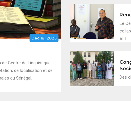
Renc
Le Ce
collab
Dec 18, 2025
#LL
Cong
 de Centre de Linguistique
Soci
ation, de localisation et de
Des c
nales du Sénégal.