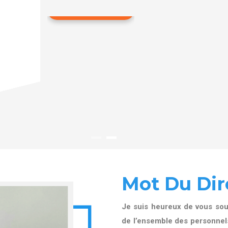
 dont le fond se compose de
, 189 périodiques dont certains
bliothèque est libre et se fait aux
Mot Du Dir
Je suis heureux de vous souh
de l’ensemble des personnels