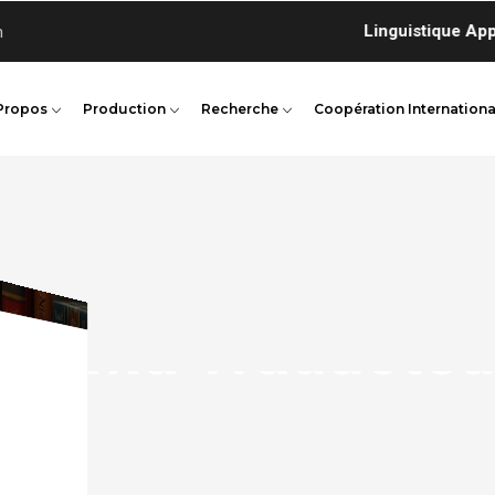
ui propose au sein de Centre de Linguistique Appliquée de Dakar
n
Propos
Production
Recherche
Coopération Internationa
othèque