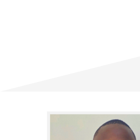
Le CLAD dispose d'une bibliothèque
plus ou moins de 2011 monographies
ont cessé de paraître. L'accès à la bi
horaires indiquéés ci-dessous:
EN SAVOIR PLUS