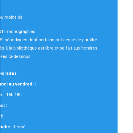
ou moins de :
011 monographies
89 périodiques dont certains ont cessé de paraître.
ès à la bibliothèque est libre et se fait aux horaires
uéés ci-dessous:
Horaires
ndi au vendredi :
 12h - 15h 18h
di :
 h
nche :
fermé