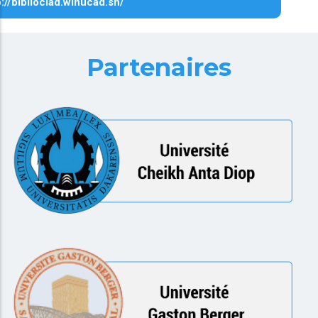
p://biblioclad.winucad.sn/
Partenaires