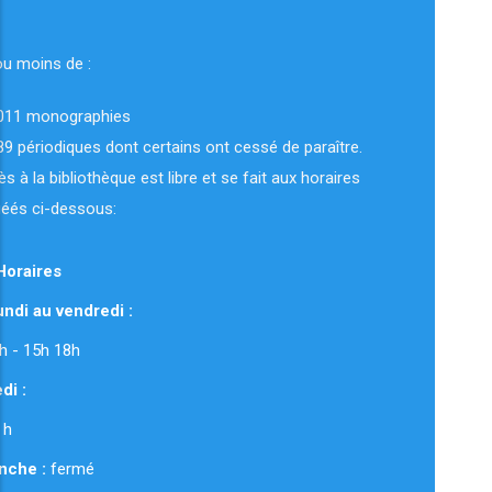
ou moins de :
011 monographies
89 périodiques dont certains ont cessé de paraître.
ès à la bibliothèque est libre et se fait aux horaires
uéés ci-dessous:
Horaires
ndi au vendredi :
 12h - 15h 18h
di :
 h
nche :
fermé