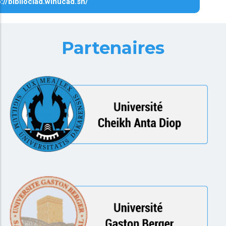
p://biblioclad.winucad.sn/
Partenaires