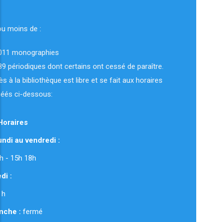
ou moins de :
011 monographies
89 périodiques dont certains ont cessé de paraître.
ès à la bibliothèque est libre et se fait aux horaires
uéés ci-dessous:
Horaires
ndi au vendredi :
 12h - 15h 18h
di :
 h
nche :
fermé