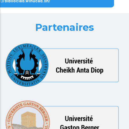
p://biblioclad.winucad.sn/
Partenaires