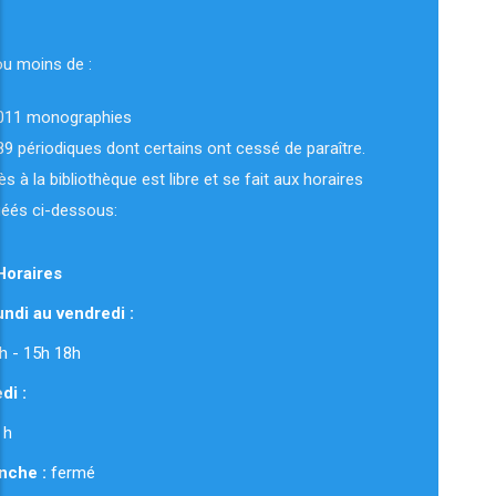
ou moins de :
011 monographies
89 périodiques dont certains ont cessé de paraître.
ès à la bibliothèque est libre et se fait aux horaires
uéés ci-dessous:
Horaires
ndi au vendredi :
 12h - 15h 18h
di :
 h
nche :
fermé