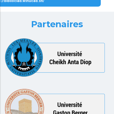
p://biblioclad.winucad.sn/
Partenaires