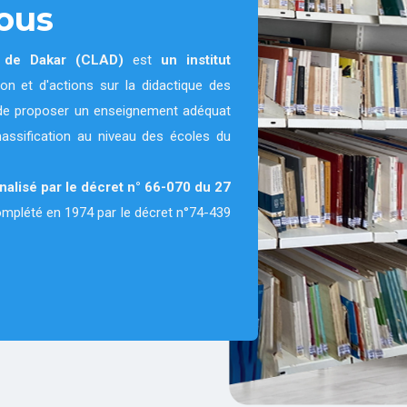
ous
e de Dakar (CLAD)
est
un institut
on et d'actions sur la didactique des
on de proposer un enseignement adéquat
massification au niveau des écoles du
nnalisé par le décret n° 66-070 du 27
complété en 1974 par le décret n°74-439