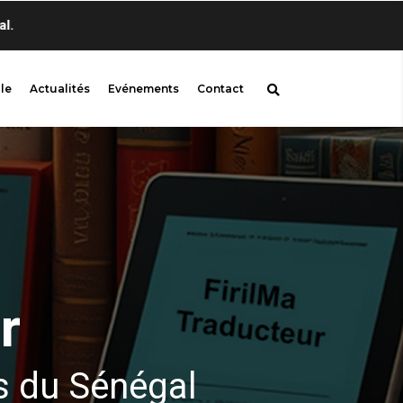
Bienvenue sur firil
le
Actualités
Evénements
Contact
r
s du Sénégal