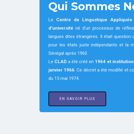
Qui Sommes N
Le
Centre de Lingustique Appliqué
d'université
né d'un processus de réflexi
langues dites étrangères. Il était questi
pour les états juste indépendants et la 
Sénégal après 1960
Le
CLAD
a été créé en
1964
et institutio
janvier 1966
. Ce décret a été modifié et 
du 15 mai 1974.
EN SAVOIR PLUS