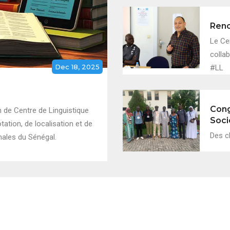
Renc
Le Ce
collab
Dec 18, 2025
#LL
Cong
 de Centre de Linguistique
Soci
ation, de localisation et de
Des c
nales du Sénégal.