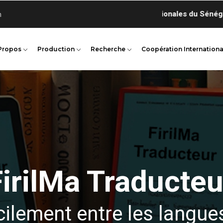
n
Propos
Production
Recherche
Coopération Internationa
FirilMa Traducteu
cilement entre les langue