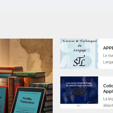
APP
Le nu
Langag
Coll
Appl
La lin
didac