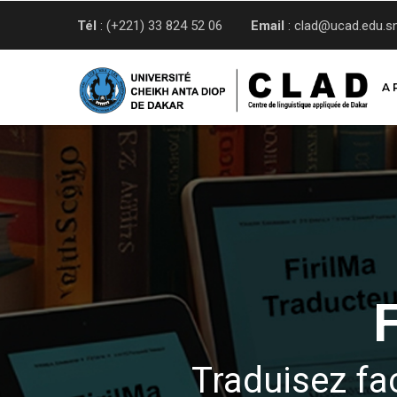
Aller
Tél
: (+221) 33 824 52 06
Email
: clad@ucad.edu.s
au
contenu
principal
A 
Traduisez fa