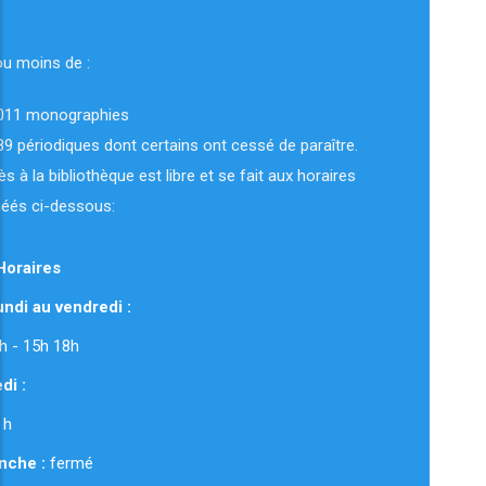
ou moins de :
011 monographies
89 périodiques dont certains ont cessé de paraître.
ès à la bibliothèque est libre et se fait aux horaires
uéés ci-dessous:
Horaires
ndi au vendredi :
 12h - 15h 18h
di :
 h
nche :
fermé