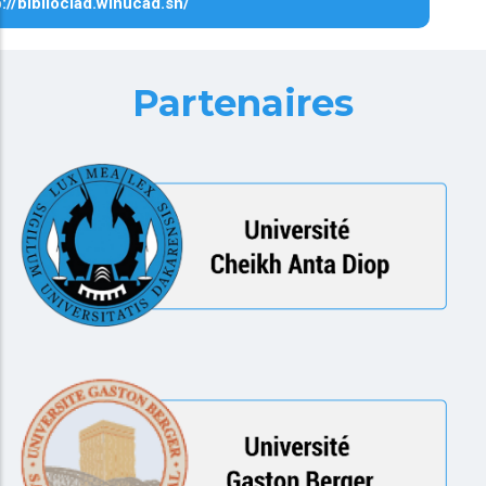
p://biblioclad.winucad.sn/
Partenaires