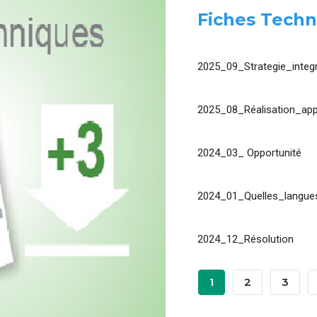
Fiches Techn
2025_09_Strategie_integr
2025_08_Réalisation_app
2024_03_ Opportunité
2024_01_Quelles_langues
2024_12_Résolution
Pagination
Page
1
Page
2
Page
3
Courante