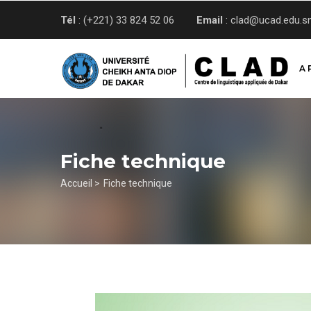
Aller
Tél
: (+221) 33 824 52 06
Email
: clad@ucad.edu.s
au
contenu
principal
A 
Fiche technique
Fil
Accueil >
Fiche technique
d'Ariane