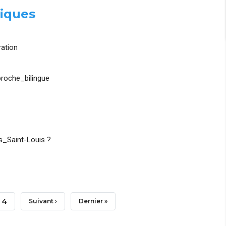
iques
ation
roche_bilingue
_Saint-Louis ?
Page
4
Page
Suivant ›
Dernière
Dernier »
Suivante
Page