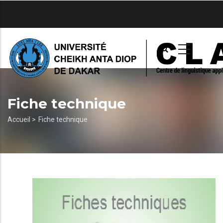
Aller
au
contenu
principal
Fiche technique
Fil
Accueil >
Fiche technique
d'Ariane