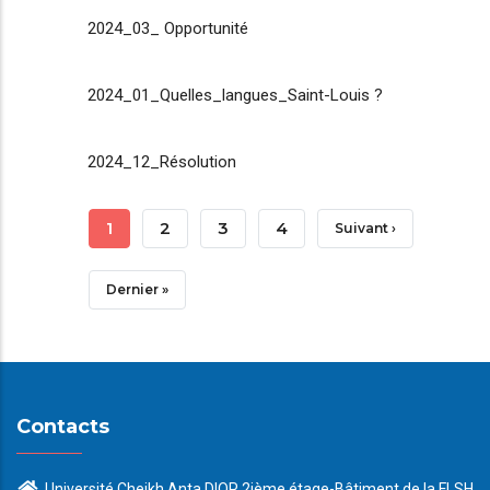
2024_03_ Opportunité
2024_01_Quelles_langues_Saint-Louis ?
2024_12_Résolution
Pagination
Page
1
Page
2
Page
3
Page
4
Page
Suivant ›
Courante
Suivante
Dernière
Dernier »
Page
Contacts
Université Cheikh Anta DIOP 2ième étage-Bâtiment de la FLSH