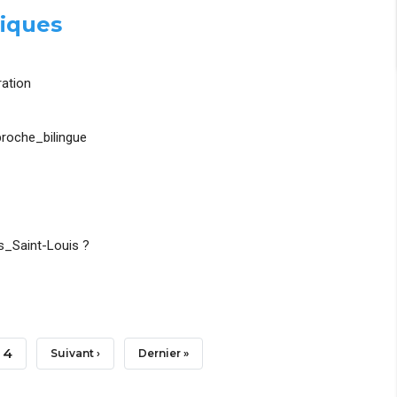
iques
ation
roche_bilingue
_Saint-Louis ?
Page
4
Page
Suivant ›
Dernière
Dernier »
Suivante
Page