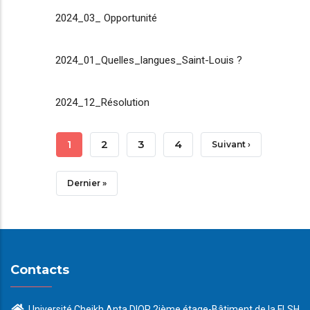
2024_03_ Opportunité
2024_01_Quelles_langues_Saint-Louis ?
2024_12_Résolution
Pagination
Page
1
Page
2
Page
3
Page
4
Page
Suivant ›
Courante
Suivante
Dernière
Dernier »
Page
Contacts
Université Cheikh Anta DIOP 2ième étage-Bâtiment de la FLSH