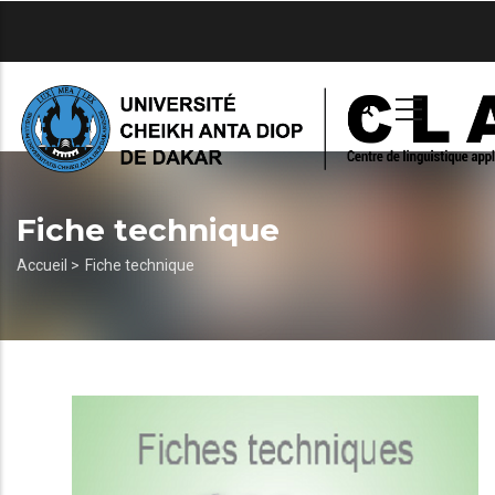
Aller
au
contenu
principal
Fiche technique
Fil
Accueil >
Fiche technique
d'Ariane