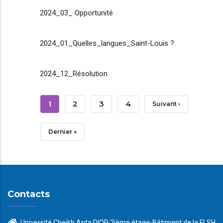
2024_03_ Opportunité
2024_01_Quelles_langues_Saint-Louis ?
2024_12_Résolution
Pagination
Page
1
Page
2
Page
3
Page
4
Page
Suivant ›
Courante
Suivante
Dernière
Dernier »
Page
Contacts
Université Cheikh Anta DIOP 2ième étage-Bâtiment de la FLSH