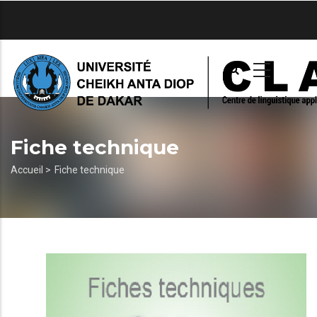
Aller
au
contenu
principal
Fiche technique
Fil
Accueil >
Fiche technique
d'Ariane