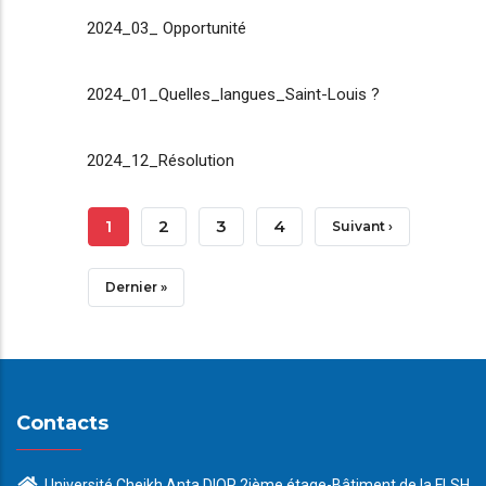
2024_03_ Opportunité
2024_01_Quelles_langues_Saint-Louis ?
2024_12_Résolution
Pagination
Page
1
Page
2
Page
3
Page
4
Page
Suivant ›
Courante
Suivante
Dernière
Dernier »
Page
Contacts
Université Cheikh Anta DIOP 2ième étage-Bâtiment de la FLSH