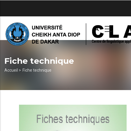
Aller
au
contenu
principal
Fiche technique
Fil
Accueil >
Fiche technique
d'Ariane