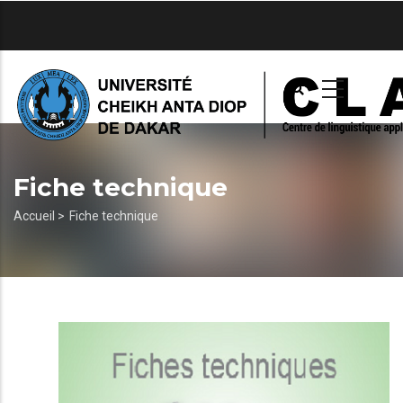
Aller
au
contenu
principal
Fiche technique
Fil
Accueil >
Fiche technique
d'Ariane