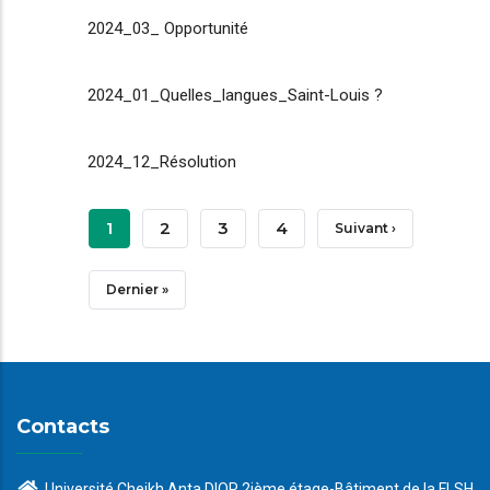
2024_03_ Opportunité
2024_01_Quelles_langues_Saint-Louis ?
2024_12_Résolution
Pagination
Page
1
Page
2
Page
3
Page
4
Page
Suivant ›
Courante
Suivante
Dernière
Dernier »
Page
Contacts
Université Cheikh Anta DIOP 2ième étage-Bâtiment de la FLSH