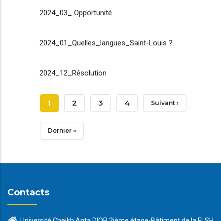
2024_03_ Opportunité
2024_01_Quelles_langues_Saint-Louis ?
2024_12_Résolution
Pagination
Page
1
Page
2
Page
3
Page
4
Page
Suivant ›
Courante
Suivante
Dernière
Dernier »
Page
Contacts
Université Cheikh Anta DIOP 2ième étage-Bâtiment de la FLSH