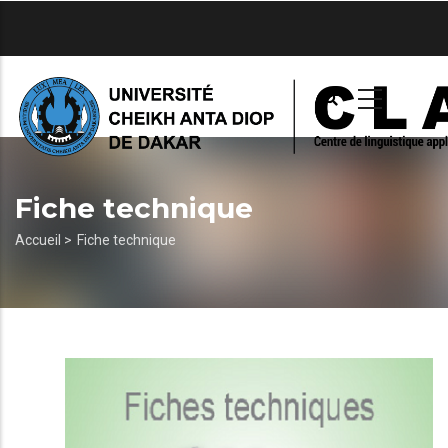
Aller
au
contenu
principal
Fiche technique
Fil
Accueil >
Fiche technique
d'Ariane