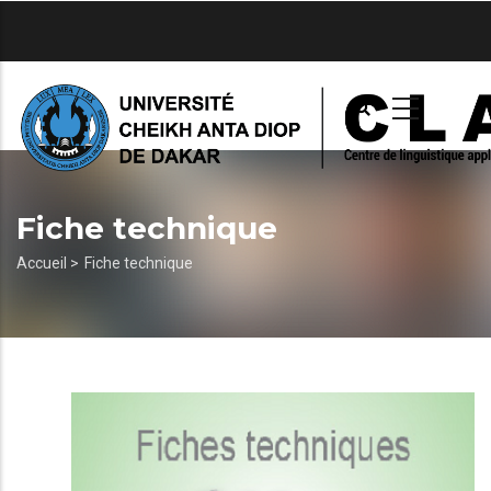
Aller
au
contenu
principal
Fiche technique
Fil
Accueil >
Fiche technique
d'Ariane