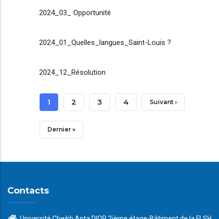
2024_03_ Opportunité
2024_01_Quelles_langues_Saint-Louis ?
2024_12_Résolution
Pagination
Page
1
Page
2
Page
3
Page
4
Page
Suivant ›
Courante
Suivante
Dernière
Dernier »
Page
Contacts
Université Cheikh Anta DIOP 2ième étage-Bâtiment de la FLSH