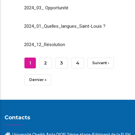
2024_03_ Opportunité
2024_01_Quelles_langues_Saint-Louis ?
2024_12_Résolution
Pagination
Page
1
Page
2
Page
3
Page
4
Page
Suivant ›
Courante
Suivante
Dernière
Dernier »
Page
Contacts
Université Cheikh Anta DIOP 2ième étage-Bâtiment de la FLSH