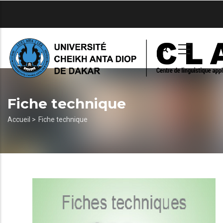
Aller
au
contenu
principal
Fiche technique
Fil
Accueil >
Fiche technique
d'Ariane