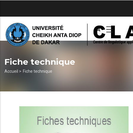
Aller
au
contenu
principal
Fiche technique
Fil
Accueil >
Fiche technique
d'Ariane