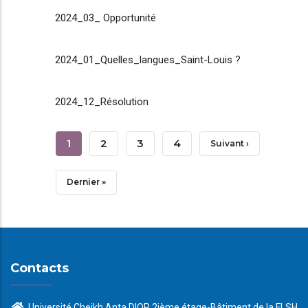
2024_03_ Opportunité
2024_01_Quelles_langues_Saint-Louis ?
2024_12_Résolution
Pagination
Page
1
Page
2
Page
3
Page
4
Page
Suivant ›
Courante
Suivante
Dernière
Dernier »
Page
Contacts
Université Cheikh Anta DIOP 2ième étage-Bâtiment de la FLSH