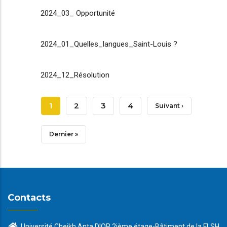
2024_03_ Opportunité
2024_01_Quelles_langues_Saint-Louis ?
2024_12_Résolution
Pagination
Page
1
Page
2
Page
3
Page
4
Page
Suivant ›
Courante
Suivante
Dernière
Dernier »
Page
Contacts
Université Cheikh Anta DIOP 2ième étage-Bâtiment de la FLSH