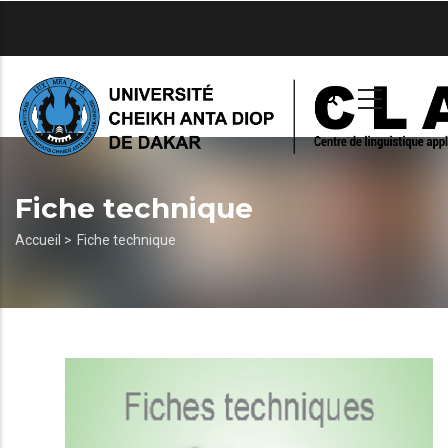
Aller
au
contenu
principal
Fiche technique
Fil
Accueil >
Fiche technique
d'Ariane