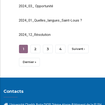
2024_03_ Opportunité
2024_01_Quelles_langues_Saint-Louis ?
2024_12_Résolution
Pagination
Page
1
Page
2
Page
3
Page
4
Page
Suivant ›
Courante
Suivante
Dernière
Dernier »
Page
Contacts
Université Cheikh Anta DIOP 2ième étage-Bâtiment de la FLSH