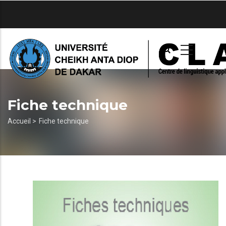
Aller
au
contenu
principal
Fiche technique
Fil
Accueil >
Fiche technique
d'Ariane