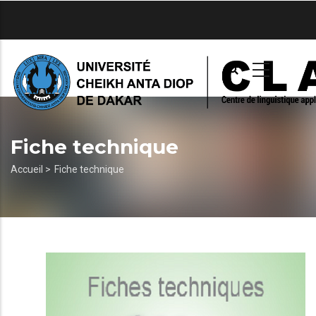
Aller
au
contenu
principal
Fiche technique
Fil
Accueil >
Fiche technique
d'Ariane