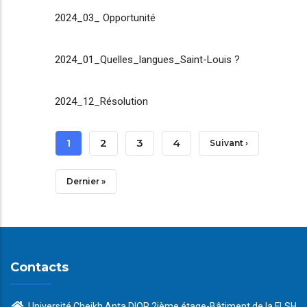
2024_03_ Opportunité
2024_01_Quelles_langues_Saint-Louis ?
2024_12_Résolution
Pagination
Page
1
Page
2
Page
3
Page
4
Page
Suivant ›
Courante
Suivante
Dernière
Dernier »
Page
Contacts
Université Cheikh Anta DIOP 2ième étage-Bâtiment de la FLSH