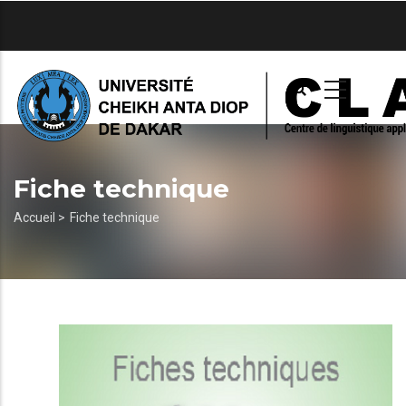
Aller
au
contenu
principal
Fiche technique
Fil
Accueil >
Fiche technique
d'Ariane