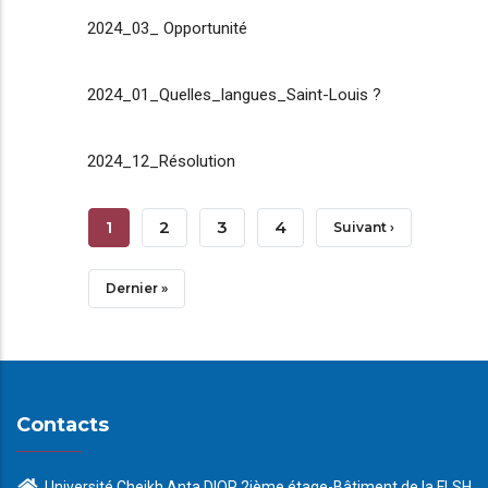
2024_03_ Opportunité
2024_01_Quelles_langues_Saint-Louis ?
2024_12_Résolution
Pagination
Page
1
Page
2
Page
3
Page
4
Page
Suivant ›
Courante
Suivante
Dernière
Dernier »
Page
Contacts
Université Cheikh Anta DIOP 2ième étage-Bâtiment de la FLSH