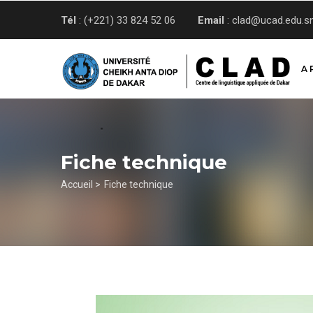
Aller
Tél
: (+221) 33 824 52 06
Email
: clad@ucad.edu.s
au
contenu
principal
A 
Fiche technique
Fil
Accueil >
Fiche technique
d'Ariane