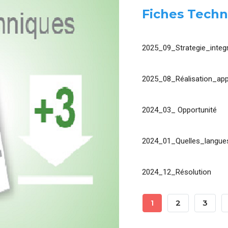
Fiches Techn
2025_09_Strategie_integr
2025_08_Réalisation_app
2024_03_ Opportunité
2024_01_Quelles_langues
2024_12_Résolution
Pagination
Page
1
Page
2
Page
3
Courante