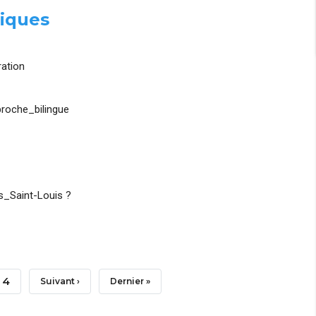
iques
ation
roche_bilingue
_Saint-Louis ?
Page
4
Page
Suivant ›
Dernière
Dernier »
Suivante
Page