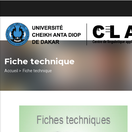
Aller
au
contenu
principal
Fiche technique
Fil
Accueil >
Fiche technique
d'Ariane