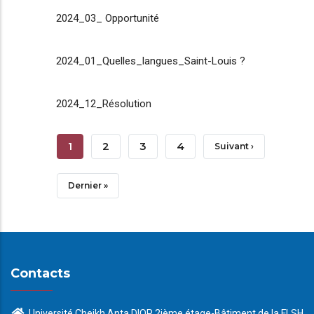
2024_03_ Opportunité
2024_01_Quelles_langues_Saint-Louis ?
2024_12_Résolution
Pagination
Page
1
Page
2
Page
3
Page
4
Page
Suivant ›
Courante
Suivante
Dernière
Dernier »
Page
Contacts
Université Cheikh Anta DIOP 2ième étage-Bâtiment de la FLSH