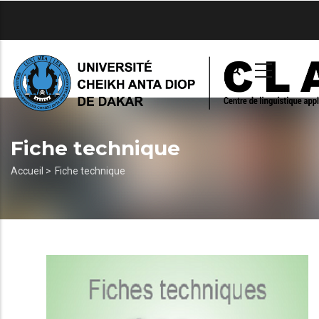
Aller
au
contenu
principal
Fiche technique
Fil
Accueil >
Fiche technique
d'Ariane