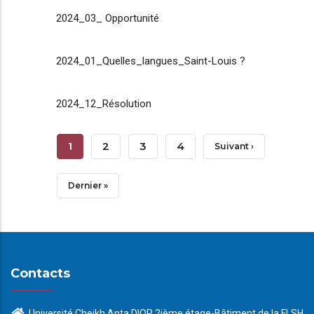
2024_03_ Opportunité
2024_01_Quelles_langues_Saint-Louis ?
2024_12_Résolution
Pagination
Page
1
Page
2
Page
3
Page
4
Page
Suivant ›
Courante
Suivante
Dernière
Dernier »
Page
Contacts
Université Cheikh Anta DIOP 2ième étage-Bâtiment de la FLSH