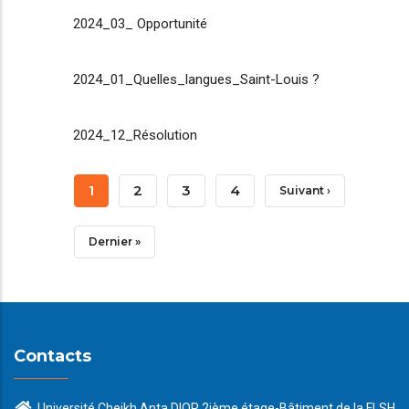
2024_03_ Opportunité
2024_01_Quelles_langues_Saint-Louis ?
2024_12_Résolution
Pagination
Page
1
Page
2
Page
3
Page
4
Page
Suivant ›
Courante
Suivante
Dernière
Dernier »
Page
Contacts
Université Cheikh Anta DIOP 2ième étage-Bâtiment de la FLSH