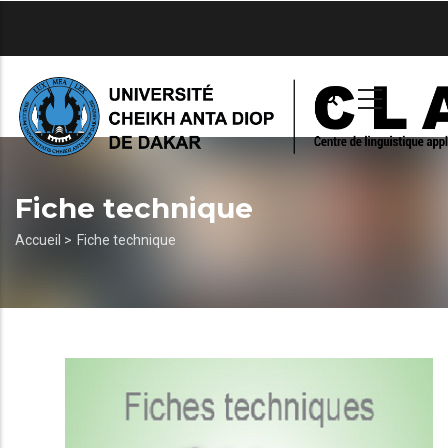
Aller
au
contenu
principal
Fiche technique
Fil
Accueil >
Fiche technique
d'Ariane