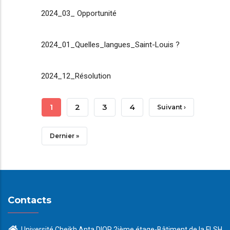
2024_03_ Opportunité
2024_01_Quelles_langues_Saint-Louis ?
2024_12_Résolution
Pagination
Page
1
Page
2
Page
3
Page
4
Page
Suivant ›
Courante
Suivante
Dernière
Dernier »
Page
Contacts
Université Cheikh Anta DIOP 2ième étage-Bâtiment de la FLSH