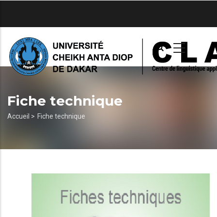
Aller
au
contenu
principal
Fiche technique
Fil
Accueil >
Fiche technique
d'Ariane