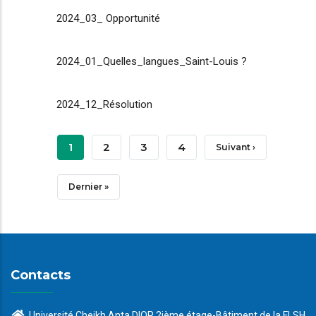
2024_03_ Opportunité
2024_01_Quelles_langues_Saint-Louis ?
2024_12_Résolution
Pagination
Page
1
Page
2
Page
3
Page
4
Page
Suivant ›
Courante
Suivante
Dernière
Dernier »
Page
Contacts
Université Cheikh Anta DIOP 2ième étage-Bâtiment de la FLSH