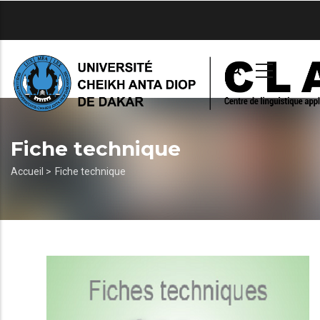
Aller
au
contenu
principal
Fiche technique
Fil
Accueil >
Fiche technique
d'Ariane