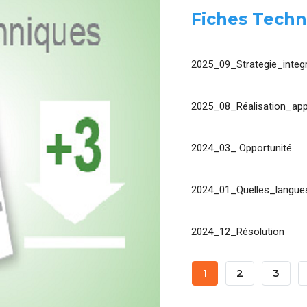
Fiches Techn
2025_09_Strategie_integr
2025_08_Réalisation_app
2024_03_ Opportunité
2024_01_Quelles_langues
2024_12_Résolution
Pagination
Page
1
Page
2
Page
3
Courante