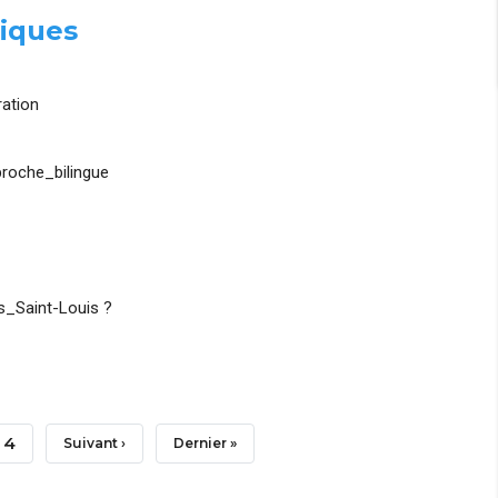
iques
ation
roche_bilingue
_Saint-Louis ?
Page
4
Page
Suivant ›
Dernière
Dernier »
Suivante
Page