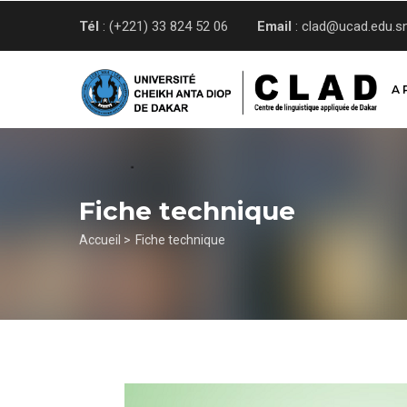
Aller
Tél
: (+221) 33 824 52 06
Email
: clad@ucad.edu.s
au
contenu
principal
A 
Fiche technique
Fil
Accueil >
Fiche technique
d'Ariane