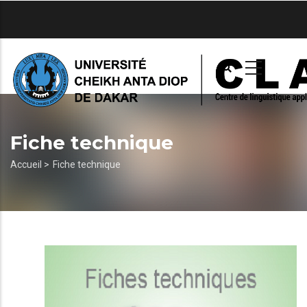
Aller
au
contenu
principal
Fiche technique
Fil
Accueil >
Fiche technique
d'Ariane