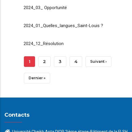
2024_03_ Opportunité
2024_01_Quelles_langues_Saint-Louis ?
2024_12_Résolution
Pagination
Page
1
Page
2
Page
3
Page
4
Page
Suivant ›
Courante
Suivante
Dernière
Dernier »
Page
Contacts
Université Cheikh Anta DIOP 2ième étage-Bâtiment de la FLSH