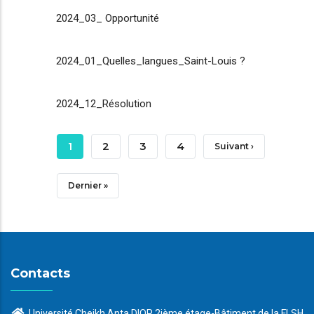
2024_03_ Opportunité
2024_01_Quelles_langues_Saint-Louis ?
2024_12_Résolution
Pagination
Page
1
Page
2
Page
3
Page
4
Page
Suivant ›
Courante
Suivante
Dernière
Dernier »
Page
Contacts
Université Cheikh Anta DIOP 2ième étage-Bâtiment de la FLSH