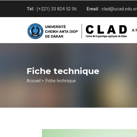
Aller
Tél
: (+221) 33 824 52 06
Email
: clad@ucad.edu.s
au
contenu
principal
A 
Fiche technique
Fil
Accueil >
Fiche technique
d'Ariane