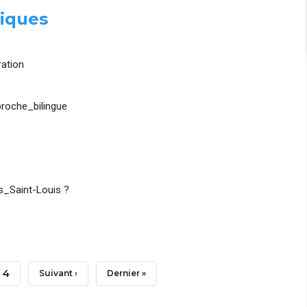
iques
ation
roche_bilingue
_Saint-Louis ?
Page
4
Page
Suivant ›
Dernière
Dernier »
Suivante
Page