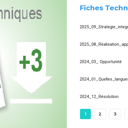
Fiches Techn
2025_09_Strategie_integr
2025_08_Réalisation_app
2024_03_ Opportunité
2024_01_Quelles_langues
2024_12_Résolution
Pagination
Page
1
Page
2
Page
3
Courante