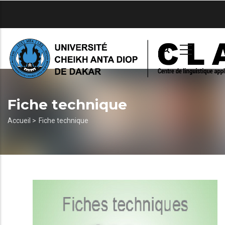
Aller
au
contenu
principal
Fiche technique
Fil
Accueil >
Fiche technique
d'Ariane