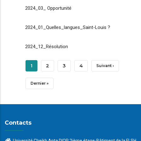
2024_03_ Opportunité
2024_01_Quelles_langues_Saint-Louis ?
2024_12_Résolution
Pagination
Page
1
Page
2
Page
3
Page
4
Page
Suivant ›
Courante
Suivante
Dernière
Dernier »
Page
Contacts
Université Cheikh Anta DIOP 2ième étage-Bâtiment de la FLSH