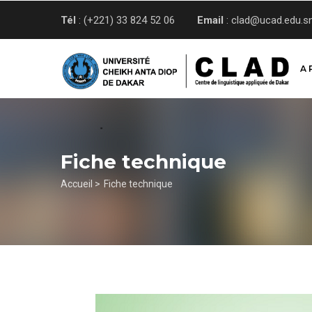
Aller
Tél
: (+221) 33 824 52 06
Email
: clad@ucad.edu.s
au
contenu
principal
A 
Fiche technique
Fil
Accueil >
Fiche technique
d'Ariane