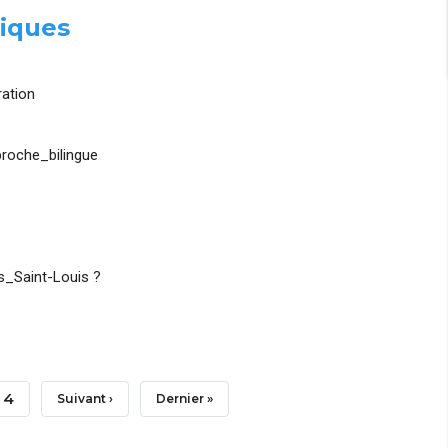
iques
ation
roche_bilingue
_Saint-Louis ?
Page
4
Page
Suivant ›
Dernière
Dernier »
Suivante
Page