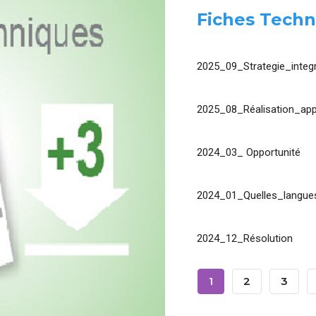
Fiches Techn
2025_09_Strategie_integr
2025_08_Réalisation_app
2024_03_ Opportunité
2024_01_Quelles_langues
2024_12_Résolution
Pagination
Page
1
Page
2
Page
3
Courante