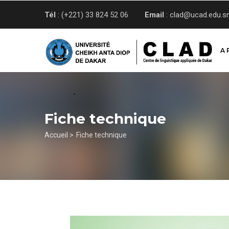
Aller
Tél
: (+221) 33 824 52 06
Email
: clad@ucad.edu.s
au
contenu
principal
A 
Fiche technique
Fil
Accueil >
Fiche technique
d'Ariane