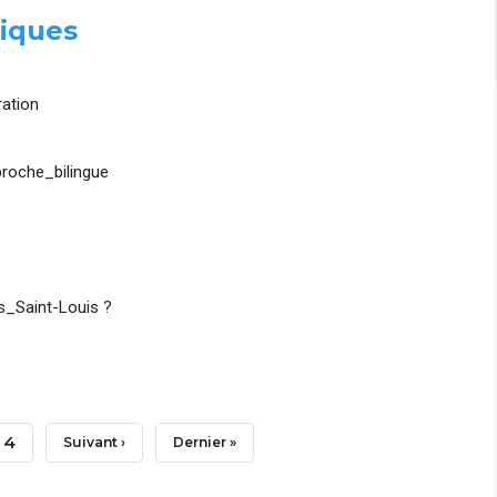
iques
ation
roche_bilingue
_Saint-Louis ?
Page
4
Page
Suivant ›
Dernière
Dernier »
Suivante
Page