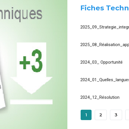
Fiches Techn
2025_09_Strategie_integr
2025_08_Réalisation_app
2024_03_ Opportunité
2024_01_Quelles_langues
2024_12_Résolution
Pagination
Page
1
Page
2
Page
3
Courante