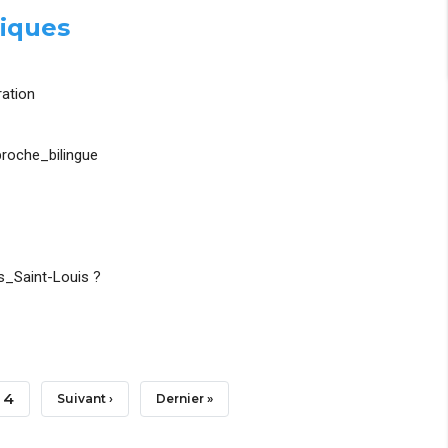
iques
ation
roche_bilingue
_Saint-Louis ?
Page
4
Page
Suivant ›
Dernière
Dernier »
Suivante
Page