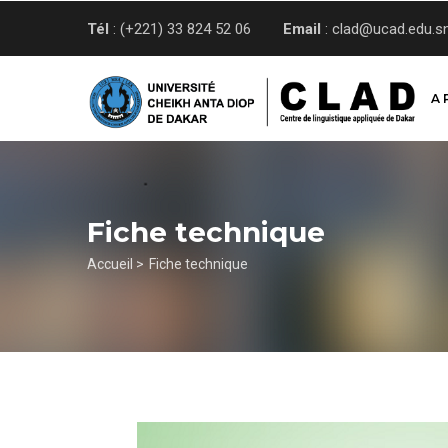
Aller
Tél
: (+221) 33 824 52 06
Email
: clad@ucad.edu.s
au
contenu
principal
A 
Fiche technique
Fil
Accueil >
Fiche technique
d'Ariane