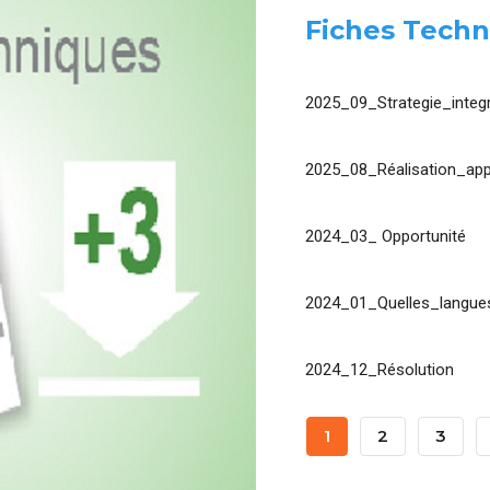
Fiches Techn
2025_09_Strategie_integr
2025_08_Réalisation_app
2024_03_ Opportunité
2024_01_Quelles_langues
2024_12_Résolution
Pagination
Page
1
Page
2
Page
3
Courante