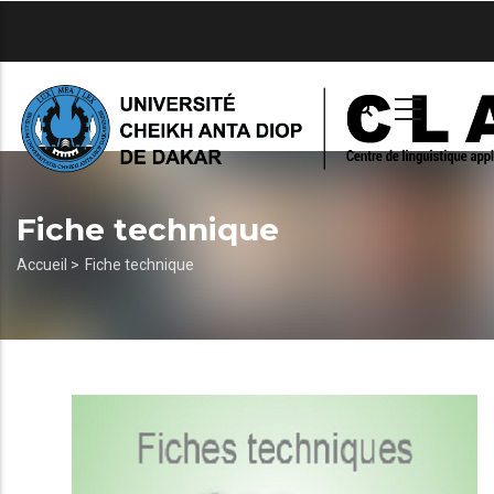
Aller
au
contenu
principal
Fiche technique
Fil
Accueil >
Fiche technique
d'Ariane