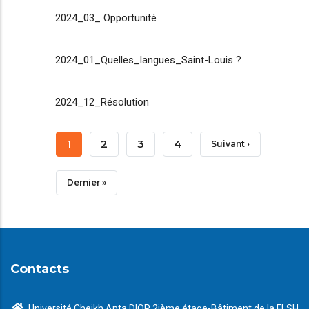
2024_03_ Opportunité
2024_01_Quelles_langues_Saint-Louis ?
2024_12_Résolution
Pagination
Page
1
Page
2
Page
3
Page
4
Page
Suivant ›
Courante
Suivante
Dernière
Dernier »
Page
Contacts
Université Cheikh Anta DIOP 2ième étage-Bâtiment de la FLSH