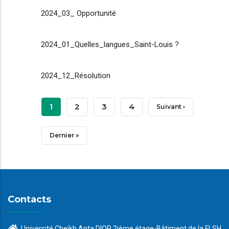
2024_03_ Opportunité
2024_01_Quelles_langues_Saint-Louis ?
2024_12_Résolution
Pagination
Page
1
Page
2
Page
3
Page
4
Page
Suivant ›
Courante
Suivante
Dernière
Dernier »
Page
Contacts
Université Cheikh Anta DIOP 2ième étage-Bâtiment de la FLSH