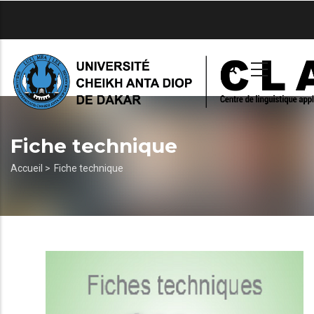
Aller
au
contenu
principal
Fiche technique
Fil
Accueil >
Fiche technique
d'Ariane