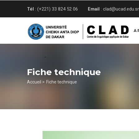
Aller
Tél
: (+221) 33 824 52 06
Email
: clad@ucad.edu.s
au
contenu
principal
A 
Fiche technique
Fil
Accueil >
Fiche technique
d'Ariane