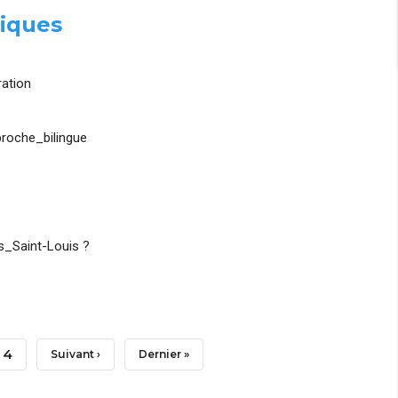
iques
ation
roche_bilingue
_Saint-Louis ?
Page
4
Page
Suivant ›
Dernière
Dernier »
Suivante
Page