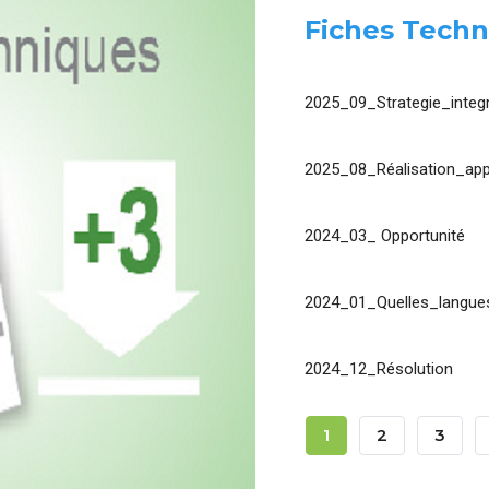
Fiches Techn
2025_09_Strategie_integr
2025_08_Réalisation_app
2024_03_ Opportunité
2024_01_Quelles_langues
2024_12_Résolution
Pagination
Page
1
Page
2
Page
3
Courante